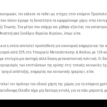
κονομικών, τον κάλεσε να τεθεί ως στόχος στον επόμενο Προϋπολο
 που πλέον έχουμε τη δυνατότητα να εφαρμόσουμε χάρις στην επιτυ
 Ένωσης. Ένα μέτρο που υπήρχε και χάθηκε εξαιτίας του καταστρο
Αναπτυξιακό Συνέδριο Βορείου Αιγαίου», όπως είπε.
ια η οποία αποτελεί προϋπόθεση για οικονομική ευημερία και την 
ογισμού κατά 32% στο Υπουργείο Μετανάστευσης & Ασύλου, με 124 εκ
με επιτυχία μια αυστηρή αλλά δίκαιη μεταναστευτική πολιτική. Οι δύ
περιορισμός των επιπτώσεων της κρίσης στις τοπικές κοινωνίες όχ
τροχιά ανάπτυξης, ευημερίας και κοινωνικής ηρεμίας», είπε.
λεί τον πρόλογο του οδικού χάρτη της χώρας για τα επόμενα χρόνια
υτοδύναμη Ελλάδα πήρε μία δεύτερη εντολή, για να πάει μπροστά, μ