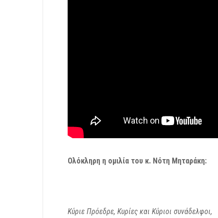
Ολόκληρη η ομιλία του κ. Νότη Μηταράκη:
Κύριε Πρόεδρε, Κυρίες και Κύριοι συνάδελφοι,