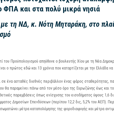
ο ΦΠΑ και στα πολύ μικρά νησιά
 με τη ΝΔ, κ. Νότη Μηταράκη, στο πλα
ισμό
πί του Προϋπολογισμού απηύθυνε ο βουλευτής Χίου με τη Νέα Δημοκ
ναι ο πρώτος εδώ και 13 χρόνια που καταρτίζεται με την Ελλάδα να 
ι σε ένα ασταθές διεθνές περιβάλλον ένας φάρος σταθερότητας, πα
που θα παραμείνει πάνω από τον μέσο όρο της Ευρωζώνης έως και 
θετικές παρεμβάσεις όπως ενίσχυσης του εισοδήματος ύψους 1,6 δισ
ματος Δημοσίων Επενδύσεων (περίπου 12,2 δις, 5,2% του ΑΕΠ). Περι
α. Ενσωματώνει μέτρα καταπολέμησης της φοροδιαφυγής και μέτρα αν