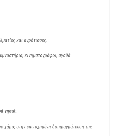
λματίες και αγρότισσες.
γυμναστήρια, κινηματογράφοι, αγαθά
ά νησιά.
με χάρις στην επιτυχημένη διαπραγμάτευση της