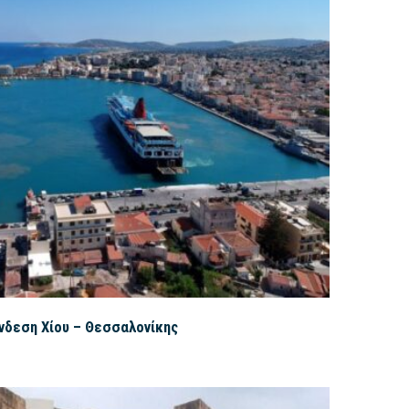
νδεση Χίου – Θεσσαλονίκης