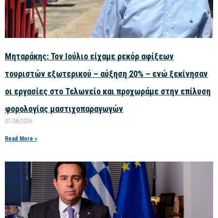
Μηταράκης: Τον Ιούλιο είχαμε ρεκόρ αφίξεων
τουριστών εξωτερικού – αύξηση 20% – ενώ ξεκίνησαν
οι εργασίες στο Τελωνείο και προχωράμε στην επίλυση
φορολογίας μαστιχοπαραγωγών
07/08/2026
Read More »