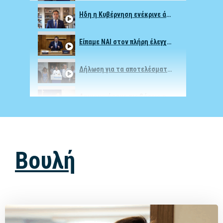
Ήδη η Κυβέρνηση ενέκρινε άνω των 9 εκ. για Αμανή-Αναμένουμε αιτήματα Δήμου & Περιφέρειας
Είπαμε ΝΑΙ στον πλήρη έλεγχο – Κόμματα της αντιπολίτευσης τον καταψήφισαν
Δήλωση για τα αποτελέσματα των εκλογών της 25ης Ιουνίου
Δημιουργήσαμε τις βάσεις,η Ελλάδα να μπορεί να διαχειριστεί τυχόν μεταναστευτικές εξάρσεις
Θέλουν να σταματήσουμε να φυλάμε τα σύνορά μας! Ο Νότης Μηταράκης στην Ομάδα Αλήθειας
Βουλή
Η ομιλία μου μετά τη νίκη στις εκλογές της 21ης Μαΐου
Σταθερά μπροστά, με έργα!
Ολοκληρώνουμε τα μεγάλα έργα της γενιάς μας στη Χίο!