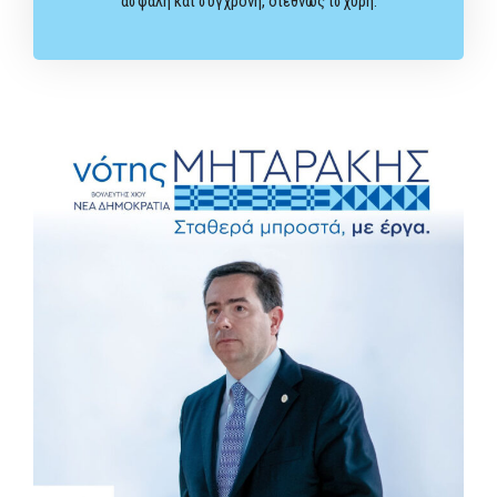
ασφαλή και σύγχρονη, διεθνώς ισχυρή.