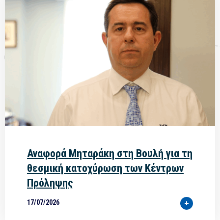
Το Αεροδρόμιο Χίου ολοκληρώνεται το 2024!
Εγκαινιάστηκε το Φράγμα «Κόρης Γεφύρι» - Μηταράκης: Προτεραιότητά πλέον το έργο υδροδότησης της Χίου
Ολοκληρώνουμε τα έργα της γενιάς μας
Ερωτήσεις στο τσάκα τσάκα Νότης Μηταράκης Parapolitika
Αναφορά Μηταράκη στη Βουλή για τη
θεσμική κατοχύρωση των Κέντρων
Πρόληψης
17/07/2026