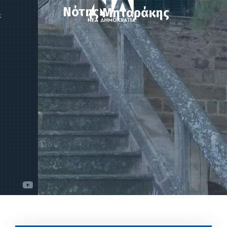
Νότης
Μηταράκης