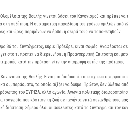
λομέλεια της Βουλής γίνεται βάσει του Κανονισμού και πρέπει να τη
α στη συζήτηση. Η συστηματική παραβίαση του χρόνου ομιλιών από 
ς και ώρες περιμένουν να έρθει η σειρά τους να τοποθετηθούν.
ρο 86 του Συντάγματος, κύριε Πρόεδρε, είναι σαφές. Αναφέρεται σ
γει στο τι πρέπει να διερευνήσει η Προανακριτική Επιτροπή και μετ
πιτροπής κατά την πρόταση είτε την απόρριψη αυτής της πρότασης.
ν Κανονισμό της Βουλής. Είναι μια διαδικασία που έχουμε εφαρμόσε
κά συμπεράσματα, τα οποία αξίζει να δούμε. Πρώτον, δεν βλέπω απ
ρόσωπος του ΣΥΡΙΖΑ, αλλά αγωνία. Αγωνία πολιτικής διαφοροποίησ
α τραγωδία που κόστισε τη ζωή σε πενήντα επτά συνανθρώπους μας. 
ή διάσταση. Σήμερα όλοι οι βουλευτές κατά το Σύνταγμα και τον κα