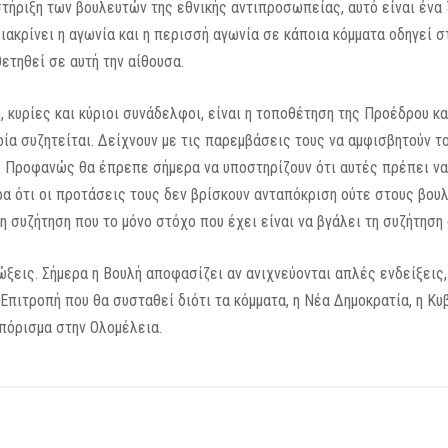
ήριξη των βουλευτών της εθνικής αντιπροσωπείας, αυτό είναι ένα ζ
ακρίνει η αγωνία και η περισσή αγωνία σε κάποια κόμματα οδηγεί σ
ετηθεί σε αυτή την αίθουσα.
, κυρίες και κύριοι συνάδελφοι, είναι η τοποθέτηση της Προέδρου 
ία συζητείται. Δείχνουν με τις παρεμβάσεις τους να αμφισβητούν τ
ι. Προφανώς θα έπρεπε σήμερα να υποστηρίζουν ότι αυτές πρέπει να
ρα ότι οι προτάσεις τους δεν βρίσκουν ανταπόκριση ούτε στους βου
 συζήτηση που το μόνο στόχο που έχει είναι να βγάλει τη συζήτηση 
διώξεις. Σήμερα η Βουλή αποφασίζει αν ανιχνεύονται απλές ενδείξεις
 Επιτροπή που θα συσταθεί διότι τα κόμματα, η Νέα Δημοκρατία, η 
 πόρισμα στην Ολομέλεια.