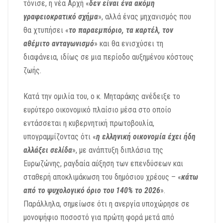
τόνισε, η νέα Αρχή «
δεν είναι ένα ακόμη
γραφειοκρατικό σχήμα
», αλλά ένας μηχανισμός που
θα χτυπήσει «
το παραεμπόριο, τα καρτέλ, τον
αθέμιτο ανταγωνισμό
» και θα ενισχύσει τη
διαφάνεια, ιδίως σε μια περίοδο αυξημένου κόστους
ζωής.
Κατά την ομιλία του, ο κ. Μηταράκης ανέδειξε το
ευρύτερο οικονομικό πλαίσιο μέσα στο οποίο
εντάσσεται η κυβερνητική πρωτοβουλία,
υπογραμμίζοντας ότι «
η ελληνική οικονομία έχει ήδη
αλλάξει σελίδα
», με ανάπτυξη διπλάσια της
Ευρωζώνης, ραγδαία αύξηση των επενδύσεων και
σταθερή αποκλιμάκωση του δημόσιου χρέους – «
κάτω
από το ψυχολογικό όριο του 140% το 2026
».
Παράλληλα, σημείωσε ότι η ανεργία υποχώρησε σε
μονοψήφιο ποσοστό για πρώτη φορά μετά από