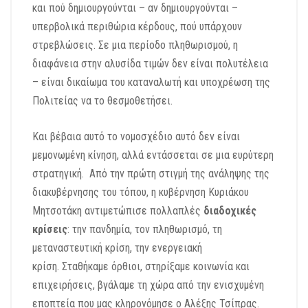
και
πού δημιουργούνται – αν δημιουργούνται –
υπερβολικά περιθώρια κέρδους,
πού υπάρχουν
στρεβλώσεις.
Σε μια περίοδο πληθωρισμού,
η
διαφάνεια στην αλυσίδα τιμών δεν είναι πολυτέλεια
– είναι δικαίωμα του καταναλωτή και υποχρέωση της
Πολιτείας να το θεσμοθετήσει.
Και βέβαια αυτό το
νομοσχέδιο αυτό δεν είναι
μεμονωμένη κίνηση, αλλά ε
ντάσσεται σε μια ευρύτερη
στρατηγική. Από τ
ην πρώτη στιγμή της ανάληψης τη
ς
διακυβέρνησης του τόπου, η κυβέρνηση Κυριάκου
Μητσοτάκη αντιμετώπισε πολλαπλές
διαδοχικές
κρίσεις
:
την
πανδημία,
τον πληθωρισμό, τη
μεταναστευτική κρίση, την
ενεργειακή
κρίση.
Σταθήκαμε όρθιοι, στηρίξαμε κοινωνία και
επιχειρήσεις,
βγάλαμε τη χώρα από την ενισχυμένη
εποπτεία που μας κληρονόμησε ο Αλέξης Τσίπρας.