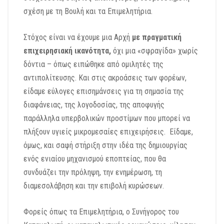
σχέση με τη Βουλή και τα Επιμελητήρια.
Στόχος είναι να έχουμε μια Αρχή
με πραγματική
επιχειρησιακή ικανότητα,
όχι μια «σφραγίδα» χωρίς
δόντια – όπως ειπώθηκε από ομιλητές της
αντιπολίτευσης.
Και σ
τις ακροάσεις των φορέων,
είδαμε εύλογες επισημάνσεις
για τη σημασία της
διαφάνειας, της λογοδοσίας,
της αποφυγής
παράλληλα υπερβολικών προστίμων που μπορεί να
πλήξουν
υγιείς μικρομεσαίες επιχειρήσεις.
Είδαμε,
όμως, και
σαφή στήριξη στην ιδέα της δημιουργίας
ενός ενιαίου μηχανισμού εποπτείας
,
που θα
συνδυάζει την πρόληψη, την ενημέρωση, τη
διαμεσολάβηση και τ
ην επιβολή κυρώσεων.
Φορείς όπως τα Επιμελητήρια, ο Συνήγορος του