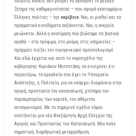
πλαίσιο,
κανείς δεν μπορεί να αγνοήσει το μεγάλο
ζήτημα της καθημερινότητας – που αφορά εκατομμύρια
Έλληνες πολίτες –
την
ακρίβεια
.
Ναι, οι μισθοί και τα
πραγματικά εισοδήματα αυξάνονται.
Ναι, η ανεργία
μειώνεται.
Αλλά η ανατίμηση που βιώσαμε σε βασικά
αγαθά – στα τρόφιμα, στο ρεύμα, στις υπηρεσίες –
πράγματι
πιέζει τον οικογενειακό προϋπολογισμό.
Και ε
δώ έρχεται και αυτό το νομοσχέδιο της
κυβέρνησης Κυριάκου Μητσοτάκη,
να ενισχύσει έτι
περαιτέρω, τα εργαλεία που έχει το Υπουργείο
Ανάπτυξης, η Πολιτεία
,
για να υπάρχει διαφάνεια στην
αγορά,
προστασία του καταναλωτή,
χτύπημα του
παραεμπορίου, των καρτέλ, του αθέμιτου
ανταγωνισμού.
Με το σημερινό σχέδιο νόμου
συστήνεται μια νέα
Ανεξάρτητη Αρχή Ελέγχου της
Αγοράς και Προστασίας του Καταναλωτή. Μία πολύ
σημαντική, διαρθρωτική μεταρρύθμιση.