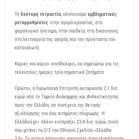
Τη
δεύτερη τετραετία
, υλοποιούμε
εμβληματικές
μεταρρυθμίσεις
:
στην αγορά εργασίας,
στο
φορολογικό σύστημα,
στην παιδεία,
στη δικαιοσύνη,
στη λειτουργία της αγοράς και την προστασία του
καταναλωτή.
Κύριες και κύριοι συνάδελφοι, να σημειώσω για τις
τελευταίες ημέρες τρία σημαντικά ζητήματα:
Πρώτον, η Ευρωπαϊκή Επιτροπή εκταμίευσε 2,1 δισ.
ευρώ
από το Ταμείο Ανάκαμψης και Ανθεκτικότητας
προς την Ελλάδα,
σε συνέχεια της θετικής
αξιολόγησης του 6ου αιτήματος πληρωμής.
Η
Ελλάδα έχει πλέον εισπράξει 23,4 δισ. ευρώ,
ποσό
που φτάνει τα 2/3 του Εθνικού Σχεδίου «Ελλάδα
2.0».
Το αίτημα πληρωμής αφορούσε στην ολοκλήρωση