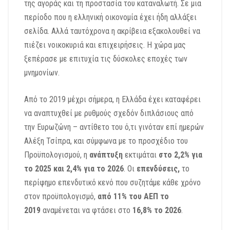
της αγοράς και τη προστασία του καταναλωτή.
Σε μια
περίοδο που η ελληνική οικονομία έχει ήδη αλλάξει
σελίδα.
Αλλά ταυτόχρονα η ακρίβεια εξακολουθεί να
πιέζει νοικοκυριά και επιχειρήσεις.
Η χώρα μας
ξεπέρασε με επιτυχία τις δύσκολες εποχές των
μνημονίων.
Από το 2019 μέχρι σήμερα, η Ελλάδα έχει καταφέρει
να αναπτυχθεί
με ρυθμούς σχεδόν διπλάσιους από
την Ευρωζώνη – αντίθετο του ό,τι γινόταν επί ημερών
Αλέξη Τσίπρα, και
σύμφωνα με το προσχέδιο του
Προϋπολογισμού,
η
ανάπτυξη
εκτιμάται
στο 2,2% για
το 2025 και 2,4% για το 2026
.
Οι
επενδύσεις,
το
περίφημο επενδυτικό κενό που συζητάμε κάθε χρόνο
στον προϋπολογισμό,
από 11% του ΑΕΠ το
2019
αναμένεται να φτάσει στο
16,8% το 2026
.