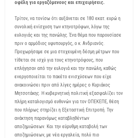
οφέλη
για εργαζόμενους και επιχειρήσεις.
Τρίτον, να τονίσω ότι αυξάνεται σε 180 εκατ. ευρώ η
συνολική ενίσχυση
των κτηνοτρόφων, λόγω της
ευλογιάς και της πανώλης. Ένα θέμα που παρουσίασε
πριν ο αρμόδιος υφυπουργός, ο κ. Ανδριανός.
Προχωρήσαμε σε μ
ια στοχευμένη δέσμη μέτρων που
τίθεται σε ισχύ για τους κτηνοτρόφους,
που
επλήγησαν από την ευλογιά και την πανώλη, καθώς
ενεργοποιείται το πακέτο ενισχύσεων
που είχε
ανακοινώσει πριν από λίγες ημέρες ο Κυριάκος
Μητσοτάκης.
Η κυβερνητική πολιτική εξασφαλίζει τ
ον
πλήρη καταλογισμό ευθυνών για τον ΟΠΕΚΕΠΕ,
θ
έση
που πλήρως στηρίζει η Εξεταστική Επιτροπή.
Την
ανάκτηση παρανόμως καταβληθέντων
αποζημιώσεων.
Και την εύρυθμη καταβολή των
αποζημιώσεων, με νέα εργαλεία, πολύ πιο