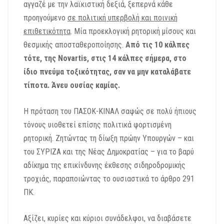
αγγαζέ με την λαϊκιστική δεξιά, ξεπερνά κάθε
προηγούμενο
σε πολιτική υπερβολή και ποινική
επιθετικότητα
. Μία προεκλογική ρητορική μίσους και
θεσμικής αποσταθεροποίησης.
Από τις 10 κάλπες
τότε, της
Novartis
, στις 14 κάλπες σήμερα, στο
ίδιο πνεύμα τοξικότητας, σαν να μην καταλάβατε
τίποτα.
Άνευ ουσίας καμίας.
Η πρόταση του ΠΑΣΟΚ-ΚΙΝΑΛ σαφώς σε πολύ ήπιους
τόνους υιοθετεί επίσης πολιτικά φορτισμένη
ρητορική. Ζητώντας τη δίωξη πρώην Υπουργών – και
του ΣΥΡΙΖΑ και της Νέας Δημοκρατίας – για το βαρύ
αδίκημα της επικίνδυνης έκθεσης σιδηροδρομικής
τροχιάς, παραποιώντας το ουσιαστικά το άρθρο 291
ΠΚ.
Αξίζει, κυρίες και κύριοι συνάδελφοι, να διαβάσετε