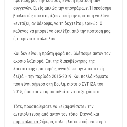
πρόταση, μας την έδωσαν, είναι η πρόταση των
συγγενών. Εμείς απλώς την υπογράψαμε. Ή ακούσαμε
βουλευτές που στηρίζουν αυτή την πρόταση να λένε
«εντάξει, αν θέλουμε, να τη δεχτείτε μερικώς. Ο
καθένας να μπορεί να διαλέξει από την πρότασή μας,
ό,τι κρίνει κατάλληλο».
Και δεν είναι η πρώτη φορά που βλέπουμε αυτόν τον
ακραίο λαϊκισμό. Επί της διακυβέρνησης της
λαϊκιστικής αριστεράς, αγγαζέ με την λαϊκιστική
δεξιά – την περίοδο 2015-2019. Και πολλά κόμματα
που είναι σήμερα στη Βουλή, είστε ο ΣΥΡΙΖΑ του
2015, όσο και να προσπαθείτε να το ξεχάσετε.
Τότε, προσπαθήσατε να «εξαφανίσετε» την
αντιπολίτευση από αυτόν τον τόπο.
Στεγνά και
απροκάλυπτα.
Σήμερα, πάλι η λαϊκιστική αριστερά,