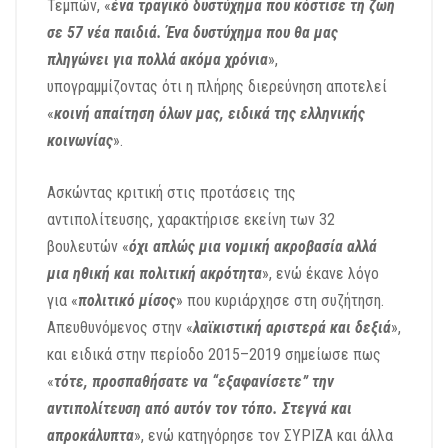
Τεμπών, «
ένα τραγικό δυστύχημα που κόστισε τη ζωή
σε 57 νέα παιδιά. Ένα δυστύχημα που θα μας
πληγώνει για πολλά ακόμα χρόνια
»,
υπογραμμίζοντας ότι η πλήρης διερεύνηση αποτελεί
«
κοινή απαίτηση όλων μας, ειδικά της ελληνικής
κοινωνίας
».
Ασκώντας κριτική στις προτάσεις της
αντιπολίτευσης, χαρακτήρισε εκείνη των 32
βουλευτών «
όχι απλώς μια νομική ακροβασία αλλά
μια ηθική και πολιτική ακρότητα
», ενώ έκανε λόγο
για «
πολιτικό μίσος
» που κυριάρχησε στη συζήτηση.
Απευθυνόμενος στην «
λαϊκιστική αριστερά και δεξιά
»,
και ειδικά στην περίοδο 2015–2019 σημείωσε πως
«
τότε, προσπαθήσατε να “εξαφανίσετε” την
αντιπολίτευση από αυτόν τον τόπο. Στεγνά και
απροκάλυπτα
», ενώ κατηγόρησε τον ΣΥΡΙΖΑ και άλλα