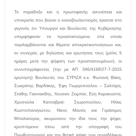
Το παράδοξο και η πρωτοφανής ασυνέπεια και
υποκρισία που βιώνει ο κοινοβουλευτισμός έγκειται στο
γεγονός ότι Υπουργοί και Βουλευτές της Κυβέρνησης
υπερψήφισαν τα προαπαιτούμενα, στα οποία
περιλαμβάνονται και θέματα αποκρατικοποιήσεων και,
εν συνεχεία, με δηλώσεις και ερωτήσεις τους (μόλις 5
ημέρες μετά την ψήφιση των προαπαιτουμένων), οι
συνυπογράφοντες (την με ΑΠ: 346/4168/27-7-2015
ερώτηση) Βουλευτές του ΣΥΡΙΖΑ κ.κ. Φωτεινή Βάκη,
Σωκράτης Βαρδάκης, Έφη Γιωργοπούλου – Σαλτάρη,
Στάθης Γιαννακίδης, Χουσείν Ζειμπέκ, Εύη Καρακώστα,
Χρυσούλα Κατσαβριά- Σιωροπούλου, Ηλίας
Κωστοπαναγιώτου, Νίκος Μανιός και Γεράσιμος
Μπαλαούρας, ακυρώνουν την ίδια τους την ψήφο,
κρυπτόμενοι πίσω από την υπογραφή του
Πρωθυπουργού και την θετική ψήφο των συναδέλφων