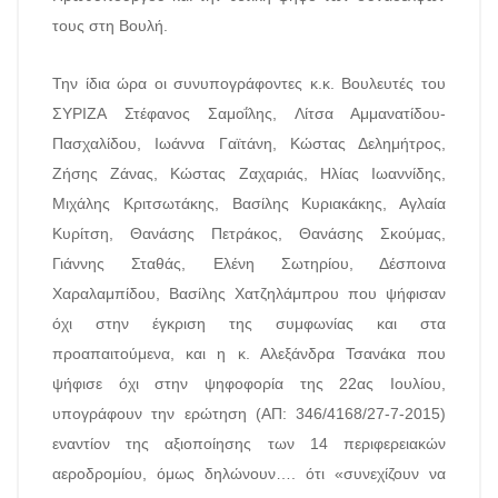
τους στη Βουλή.
Την ίδια ώρα οι συνυπογράφοντες κ.κ. Βουλευτές του
ΣΥΡΙΖΑ Στέφανος Σαμοΐλης, Λίτσα Αμμανατίδου-
Πασχαλίδου, Ιωάννα Γαϊτάνη, Κώστας Δελημήτρος,
Ζήσης Ζάνας, Κώστας Ζαχαριάς, Ηλίας Ιωαννίδης,
Μιχάλης Κριτσωτάκης, Βασίλης Κυριακάκης, Αγλαία
Κυρίτση, Θανάσης Πετράκος, Θανάσης Σκούμας,
Γιάννης Σταθάς, Ελένη Σωτηρίου, Δέσποινα
Χαραλαμπίδου, Βασίλης Χατζηλάμπρου που ψήφισαν
όχι στην έγκριση της συμφωνίας και στα
προαπαιτούμενα, και η κ. Αλεξάνδρα Τσανάκα που
ψήφισε όχι στην ψηφοφορία της 22ας Ιουλίου,
υπογράφουν την ερώτηση (ΑΠ: 346/4168/27-7-2015)
εναντίον της αξιοποίησης των 14 περιφερειακών
αεροδρομίου, όμως δηλώνουν…. ότι «συνεχίζουν να