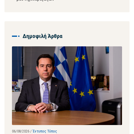
Δημοφιλή Άρθρα
06/08/2026
/
Έντυπος Τύπος
28/07