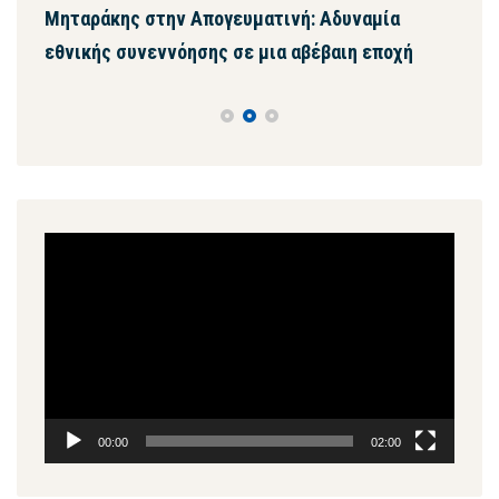
ων
Μηταράκης στην Απογευματινή: Αδυναμία
Μητ
εθνικής συνεννόησης σε μια αβέβαιη εποχή
ψευ
συγ
Πρόγραμμα
Αναπαραγωγής
Βίντεο
00:00
02:00