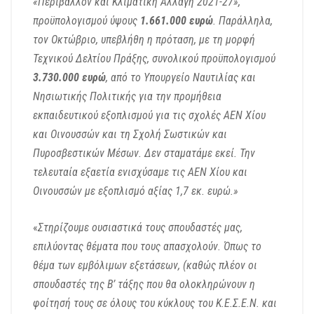
«Περιβάλλον και Κλιματική Αλλαγή 2021-27»,
προϋπολογισμού ύψους
1.661.000 ευρώ
. Παράλληλα,
τον Οκτώβριο, υπεβλήθη η πρόταση, με τη μορφή
Τεχνικού Δελτίου Πράξης, συνολικού προϋπολογισμού
3.730.000 ευρώ
, από το Υπουργείο Ναυτιλίας και
Νησιωτικής Πολιτικής για την προμήθεια
εκπαιδευτικού εξοπλισμού για τις σχολές ΑΕΝ Χίου
και Οινουσσών και τη Σχολή Σωστικών και
Πυροσβεστικών Μέσων. Δεν σταματάμε εκεί. Την
τελευταία εξαετία ενισχύσαμε τις ΑΕΝ Χίου και
Οινουσσών με εξοπλισμό αξίας 1,7 εκ. ευρώ.»
«
Στηρίζουμε ουσιαστικά τους σπουδαστές μας,
επιλύοντας θέματα που τους απασχολούν. Όπως το
θέμα των εμβόλιμων εξετάσεων, (καθώς πλέον οι
σπουδαστές της Β’ τάξης που θα ολοκληρώνουν η
φοίτησή τους σε όλους του κύκλους του Κ.Ε.Σ.Ε.Ν. και