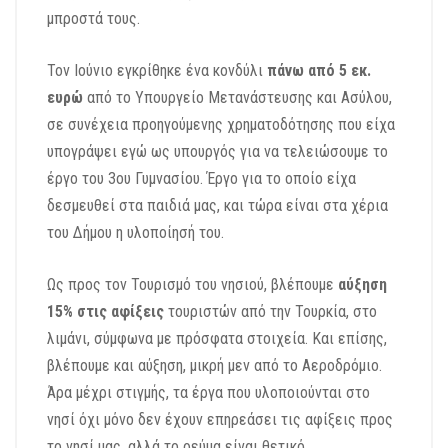
μπροστά τους.
Τον Ιούνιο εγκρίθηκε ένα κονδύλι
πάνω από 5 εκ.
ευρώ
από το Υπουργείο Μετανάστευσης και Ασύλου,
σε συνέχεια προηγούμενης χρηματοδότησης που είχα
υπογράψει εγώ ως υπουργός για να τελειώσουμε το
έργο του 3ου Γυμνασίου. Έργο για το οποίο είχα
δεσμευθεί στα παιδιά μας, και τώρα είναι στα χέρια
του Δήμου η υλοποίησή του.
Ως προς τον Τουρισμό του νησιού, βλέπουμε
αύξηση
15% στις αφίξεις
τουριστών από την Τουρκία, στο
λιμάνι, σύμφωνα με πρόσφατα στοιχεία. Και επίσης,
βλέπουμε και αύξηση, μικρή μεν από το Αεροδρόμιο.
Άρα μέχρι στιγμής, τα έργα που υλοποιούνται στο
νησί όχι μόνο δεν έχουν επηρεάσει τις αφίξεις προς
το νησί μας, αλλά το ρεύμα είναι θετικό.