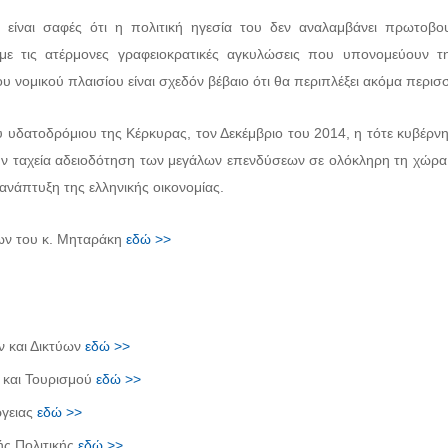
είναι σαφές ότι η πολιτική ηγεσία του δεν αναλαμβάνει πρωτοβου
ι με τις ατέρμονες γραφειοκρατικές αγκυλώσεις που υπονομεύουν 
ου νομικού πλαισίου είναι σχεδόν βέβαιο ότι θα περιπλέξει ακόμα περι
ου υδατοδρόμιου της Κέρκυρας, τον Δεκέμβριο του 2014, η τότε κυβέρ
την ταχεία αδειοδότηση των μεγάλων επενδύσεων σε ολόκληρη τη χώρα
ανάπτυξη της ελληνικής οικονομίας.
φων του κ. Μηταράκη
εδώ >>
 και Δικτύων
εδώ >>
 και Τουρισμού
εδώ >>
ργειας
εδώ >>
ής Πολιτικής
εδώ >>