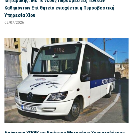
Μηταράκης: Με 10 νέους Πυροσβέστες Γενικών
Καθηκόντων Επί Θητεία ενισχύεται η Πυροσβεστική
Υπηρεσία Χίου
02/07/2026
Απάντηση ΥΠΟΙΚ σε Ερώτηση Μηταράκη: Χρηματοδότηση