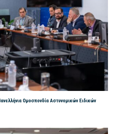
Πανελλήνια Ομοσπονδία Αστυνομικών Ειδικών