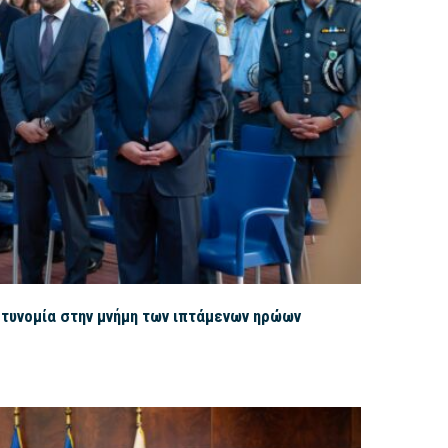
στυνομία στην μνήμη των ιπτάμενων ηρώων