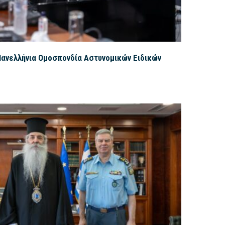
Πανελλήνια Ομοσπονδία Αστυνομικών Ειδικών