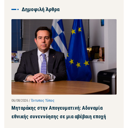
Δημοφιλή Άρθρα
06/08/2026
/
Έντυπος Τύπος
28/07
ων
Μηταράκης στην Απογευματινή: Αδυναμία
Μητ
εθνικής συνεννόησης σε μια αβέβαιη εποχή
ψευ
συγ