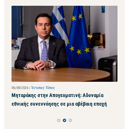
06/08/2026
/
Έντυπος Τύπος
28/07
ων
Μηταράκης στην Απογευματινή: Αδυναμία
Μητ
εθνικής συνεννόησης σε μια αβέβαιη εποχή
ψευ
συγ