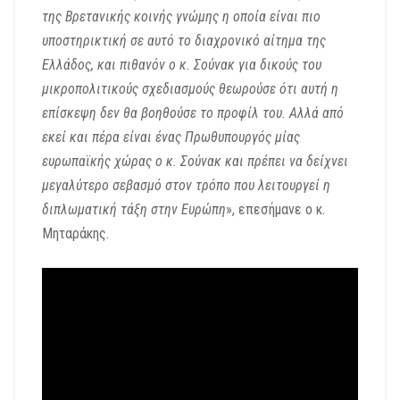
της Βρετανικής κοινής γνώμης η οποία είναι πιο
υποστηρικτική σε αυτό το διαχρονικό αίτημα της
Ελλάδος, και πιθανόν ο κ. Σούνακ για δικούς του
μικροπολιτικούς σχεδιασμούς θεωρούσε ότι αυτή η
επίσκεψη δεν θα βοηθούσε το προφίλ του. Αλλά από
εκεί και πέρα είναι ένας Πρωθυπουργός μίας
ευρωπαϊκής χώρας ο κ. Σούνακ και πρέπει να δείχνει
μεγαλύτερο σεβασμό στον τρόπο που λειτουργεί η
διπλωματική τάξη στην Ευρώπη
», επεσήμανε ο κ.
Μηταράκης.