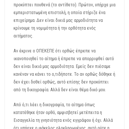
προκύπτει πουθενά (το αντίθετο). Πρώτον, υπήρχε μια
εμπεριστατωμένη επιστολή, η οποία στήριζε ένα
επιχείρημα. Δεν είναι δικιά μας αρμοδιότητα να
κρίνουμε τη νομιμότητα ή την ορθότητα ενός
αιτήματος.
Αν έκρινε ο ΟΠΕΚΕΠΕ ότι ορθώς έπρεπε να
ικανοποιηθεί το αίτημα ή έπρεπε να απορριφθεί αυτό
δεν είναι δικιά μας αρμοδιότητα. Εμείς δεν πιέσαμε
κανέναν να κάνει το ο,τιδήποτε. Το αν ορθώς δόθηκε ή
δεν έχει δοθεί ορθώς, αυτό επίσης δεν προκύπτει
από τη δικογραφία. Αλλά δεν είναι θέμα δικό μου.
Από ό,τι λέει η δικογραφία, το αίτημα όπως
κατατέθηκε ήταν ορθό, αμφισβητεί μετέπειτα η
Εισαγγελία τη γνησιότητα ενός εγγράφου ή όχι. Αλλά
ότι υπήρχε ο φάκελος ολοκληρωμένος, αυτό ούτε η