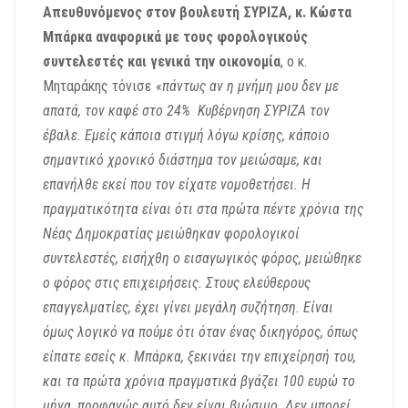
Απευθυνόμενος στον βουλευτή ΣΥΡΙΖΑ, κ. Κώστα
Μπάρκα αναφορικά με τους φορολογικούς
συντελεστές και γενικά την οικονομία
, ο κ.
Μηταράκης τόνισε «
πάντως αν η μνήμη μου δεν με
απατά, τον καφέ στο 24% Κυβέρνηση ΣΥΡΙΖΑ τον
έβαλε. Εμείς κάποια στιγμή λόγω κρίσης, κάποιο
σημαντικό χρονικό διάστημα τον μειώσαμε, και
επανήλθε εκεί που τον είχατε νομοθετήσει. Η
πραγματικότητα είναι ότι στα πρώτα πέντε χρόνια της
Νέας Δημοκρατίας μειώθηκαν φορολογικοί
συντελεστές, εισήχθη ο εισαγωγικός φόρος, μειώθηκε
ο φόρος στις επιχειρήσεις. Στους ελεύθερους
επαγγελματίες, έχει γίνει μεγάλη συζήτηση. Είναι
όμως λογικό να πούμε ότι όταν ένας δικηγόρος, όπως
είπατε εσείς κ. Μπάρκα, ξεκινάει την επιχείρησή του,
και τα πρώτα χρόνια πραγματικά βγάζει 100 ευρώ το
μήνα, προφανώς αυτό δεν είναι βιώσιμο. Δεν μπορεί