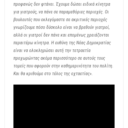
προφανώς δεν φτάνει. Έχουμε δώσει ειδικά κίνητρα
για γιατρούς, να πάνε σε παραμεθόριες περιοχές. Οι
βουλευτές που εκλεγόμαστε σε ακριτικές περιοχές
γνωρίζουμε πόσο δύσκολο είναι να βρεθούν γιατροί,
αλλά οι γιατροί δεν πάνε και επομένως χρειάζονται
περαιτέρω κίνητρα. Η ευθύνη της Νέας Δημοκρατίας
είναι να ολοκληρώσει αυτή την τετραετία
προχωρώντας ακόμα περισσότερο σε αυτούς τους
τομείς που αφορούν στην καθημερινότητα του πολίτη.
Και θα κριθούμε στο τέλος της οχταετίας».