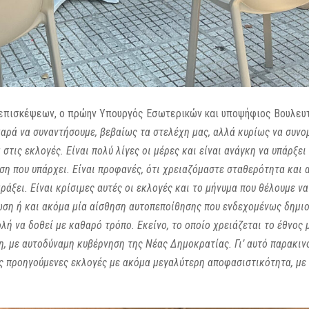
 επισκέψεων, ο πρώην Υπουργός Εσωτερικών και υποψήφιος Βουλευτή
αρά να συναντήσουμε, βεβαίως τα στελέχη μας, αλλά κυρίως να συνο
στις εκλογές. Είναι πολύ λίγες οι μέρες και είναι ανάγκη να υπάρξ
ση που υπάρχει. Είναι προφανές, ότι χρειαζόμαστε σταθερότητα και 
άξει. Είναι κρίσιμες αυτές οι εκλογές και το μήνυμα που θέλουμε να
ωση ή και ακόμα μία αίσθηση αυτοπεποίθησης που ενδεχομένως δημι
ή να δοθεί με καθαρό τρόπο. Εκείνο, το οποίο χρειάζεται το έθνος μ
 με αυτοδύναμη κυβέρνηση της Νέας Δημοκρατίας. Γι’ αυτό παρακινο
ις προηγούμενες εκλογές με ακόμα μεγαλύτερη αποφασιστικότητα, με