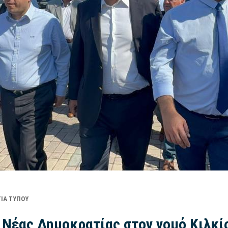
ΊΑ ΤΎΠΟΥ
 Νέας Δημοκρατίας στον νομό Κιλκί