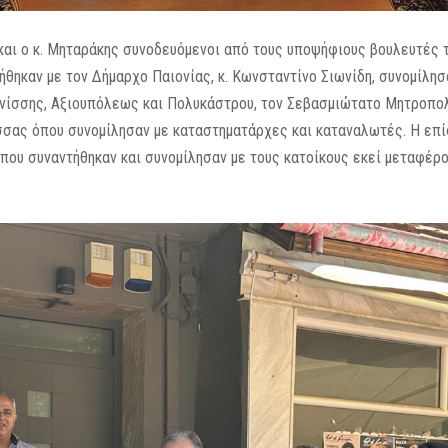
ς και ο κ. Μηταράκης συνοδευόμενοι από τους υποψήφιους βουλευτές 
θηκαν με τον Δήμαρχο Παιονίας, κ. Κωνσταντίνο Σιωνίδη, συνομίλησ
νίσσης, Αξιουπόλεως και Πολυκάστρου, τον Σεβασμιώτατο Μητροπολί
σσας όπου συνομίλησαν με καταστηματάρχες και καταναλωτές. Η επ
όπου συναντήθηκαν και συνομίλησαν με τους κατοίκους εκεί μεταφέρ