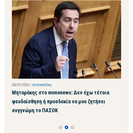
28/07/2026
/
Ιστοσελίδες
24/07
Μηταράκης στο mononews: Δεν έχω τέτοια
Συν
ψευδαίσθηση ή προσδοκία να μου ζητήσει
συν
συγγνώμη το ΠΑΣΟΚ
κυβ