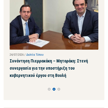
24/07/2026
/
Δελτία Τύπου
23/07
Συνάντηση Πιερρακάκη – Μηταράκη: Στενή
Με 
συνεργασία για την υποστήριξη του
της
κυβερνητικού έργου στη Βουλή
μασ