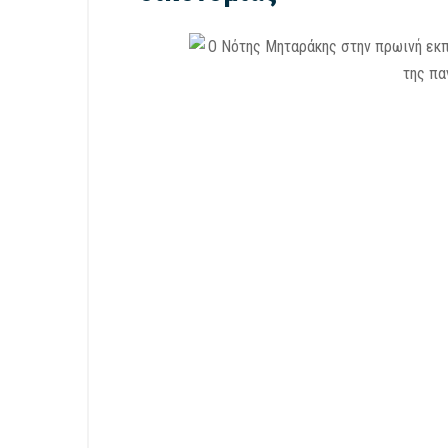
06/08/2026
/
Έντυπος Τύπος
28/07/2026
Μηταράκης στην Απογευματινή:
Μηταράκ
Αδυναμία εθνικής συνεννόησης σε
τέτοια ψ
μια αβέβαιη εποχή
μου ζητ