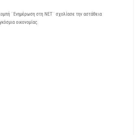
/
Ιστοσελίδες
07/08/2026
/
Χίος
ης στο mononews: Δεν έχω
Μηταράκης: Τον Ιούλιο είχαμε
ευδαίσθηση ή προσδοκία να
αφίξεων τουριστών εξωτερικ
ήσει συγγνώμη το ΠΑΣΟΚ
αύξηση 20% – ενώ ξεκίνησαν 
εργασίες στο Τελωνείο και
προχωράμε στην επίλυση
φορολογίας μαστιχοπαραγωγ