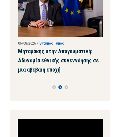
06/08/2026
/
Έντυπος Τύπος
28/07/2026
/
Ιστοσ
 ρεκόρ
Μηταράκης στην Απογευματινή:
Μηταράκης σ
ού –
Αδυναμία εθνικής συνεννόησης σε
τέτοια ψευδα
οι
μια αβέβαιη εποχή
μου ζητήσει
ών
Πρόγραμμα
Αναπαραγωγής