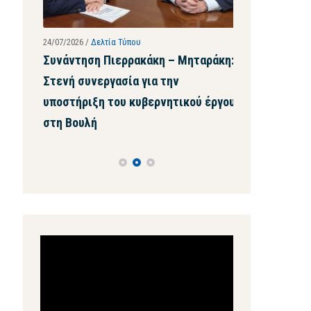
24/07/2026
/
Δελτία Τύπου
23/07/2026
/
Χίος
εν έχω
Συνάντηση Πιερρακάκη – Μηταράκη:
Με πρωτοβου
κία να
Στενή συνεργασία για την
το ζήτημα τη
ΣΟΚ
υποστήριξη του κυβερνητικού έργου
πλεονάσματο
στη Βουλή
μαστιχοπαρ
Πρόγραμμα
Αναπαραγωγής
Βίντεο