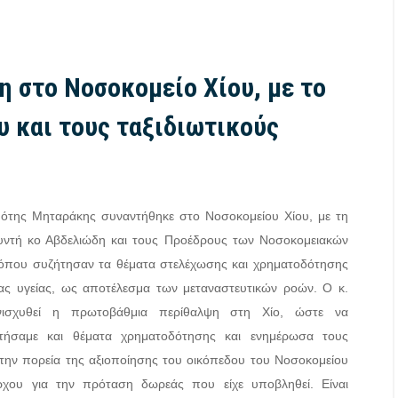
/
Χίος
28/07/2026
/
Ιστοσελίδες
οβουλία Μηταράκη λύνεται
Μηταράκης στο mononews: Δ
η στο Νοσοκομείο Χίου, με το
α της φορολογίας του
τέτοια ψευδαίσθηση ή προσδο
 και τους ταξιδιωτικούς
ματος των
μου ζητήσει συγγνώμη το ΠΑ
παραγωγών
Νότης Μηταράκης συναντήθηκε στο Νοσοκομείου Χίου, με τη
υθυντή κο Αβδελιώδη και τους Προέδρους των Νοσοκομειακών
 όπου συζήτησαν τα θέματα στελέχωσης και χρηματοδότησης
ας υγείας, ως αποτέλεσμα των μεταναστευτικών ροών. Ο κ.
ενισχυθεί η πρωτοβάθμια περίθαλψη στη Χίο, ώστε να
τήσαμε και θέματα χρηματοδότησης και ενημέρωσα τους
την πορεία της αξιοποίησης του οικόπεδου του Νοσοκομείου
ρχου για την πρόταση δωρεάς που είχε υποβληθεί. Είναι