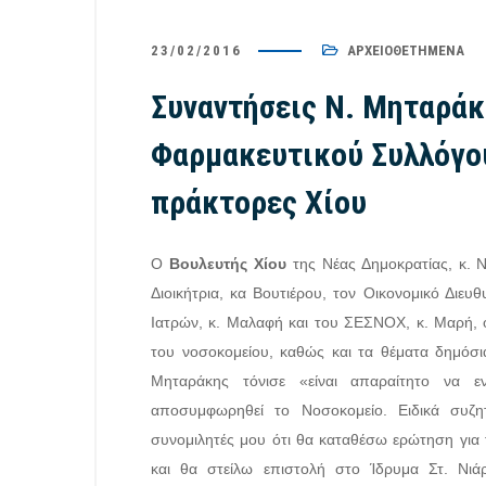
23/02/2016
ΑΡΧΕΙΟΘΕΤΗΜΈΝΑ
24/07/2026
/
Δελτία Τύπου
23/07/2026
Συνάντηση Πιερρακάκη – Μηταράκη:
Με πρωτ
Συναντήσεις Ν. Μηταράκ
Στενή συνεργασία για την
το ζήτημ
Φαρμακευτικού Συλλόγου
υποστήριξη του κυβερνητικού έργου
πλεονάσ
στη Βουλή
μαστιχο
πράκτορες Χίου
Ο
Βουλευτής Χίου
της Νέας Δημοκρατίας, κ. 
Διοικήτρια, κα Βουτιέρου, τον Οικονομικό Διε
Ιατρών, κ. Μαλαφή και του ΣΕΣΝΟΧ, κ. Μαρή,
του νοσοκομείου, καθώς και τα θέματα δημόσι
Μηταράκης τόνισε «είναι απαραίτητο να 
αποσυμφωρηθεί το Νοσοκομείο. Ειδικά συζη
συνομιλητές μου ότι θα καταθέσω ερώτηση για 
και θα στείλω επιστολή στο Ίδρυμα Στ. Νιά