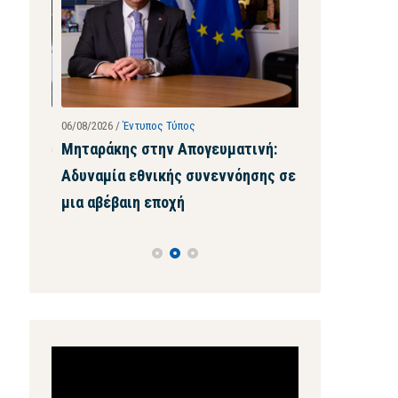
06/08/2026
/
Έντυπος Τύπος
28/07/2026
/
Ιστοσ
 ρεκόρ
Μηταράκης στην Απογευματινή:
Μηταράκης σ
ού –
Αδυναμία εθνικής συνεννόησης σε
τέτοια ψευδα
οι
μια αβέβαιη εποχή
μου ζητήσει
ών
Πρόγραμμα
Αναπαραγωγής