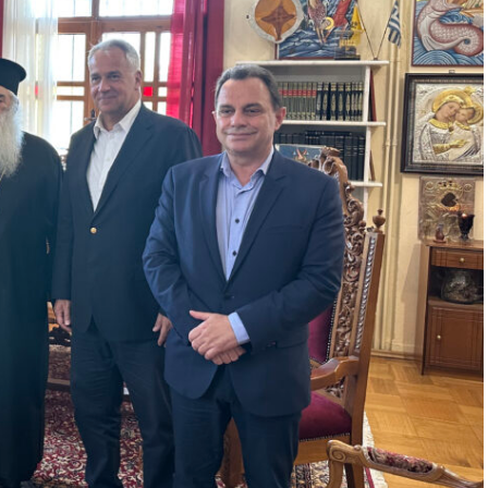
/
Ιστοσελίδες
07/08/2026
/
Χίος
ης στο mononews: Δεν έχω
Μηταράκης: Τον Ιούλιο είχαμε
ευδαίσθηση ή προσδοκία να
αφίξεων τουριστών εξωτερικ
ήσει συγγνώμη το ΠΑΣΟΚ
αύξηση 20% – ενώ ξεκίνησαν 
εργασίες στο Τελωνείο και
προχωράμε στην επίλυση
φορολογίας μαστιχοπαραγωγ