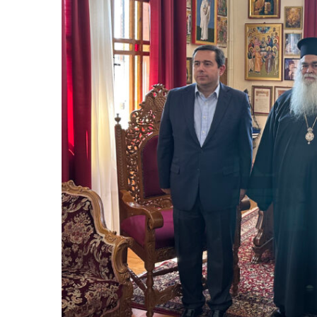
06/08/2026
/
Έντυπος Τύπος
28/07/2026
Μηταράκης στην Απογευματινή:
Μηταράκ
Αδυναμία εθνικής συνεννόησης σε
τέτοια ψ
μια αβέβαιη εποχή
μου ζητ