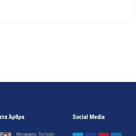
τα Άρθρα
Social Media
Μηταράκης: Τον Ιούλι