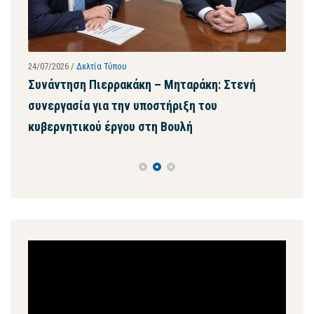
24/07/2026
/
Δελτία Τύπου
23/07
Συνάντηση Πιερρακάκη – Μηταράκη: Στενή
Με 
συνεργασία για την υποστήριξη του
της
κυβερνητικού έργου στη Βουλή
μασ
Πρόγραμμα
Αναπαραγωγής
Βίντεο