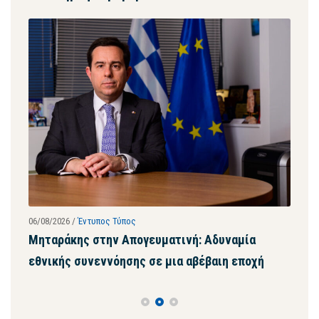
06/08/2026
/
Έντυπος Τύπος
28/07
ων
Μηταράκης στην Απογευματινή: Αδυναμία
Μητ
εθνικής συνεννόησης σε μια αβέβαιη εποχή
ψευ
συγ