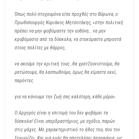
Όπως πολύ στοχευμένα είπε προχθές στο Βύρωνα,
ο
Πρωθυπουργός Κυριάκος Μητσοτάκης,
«στην πολιτική
πρέπει να μην φοβόμαστε την ευθύνη…
να μην
κρυβόμαστε από τα δύσκολα,
να στεκόμαστε μπροστά
στους πολίτες με θάρρος,
να ακούμε την κριτική τους…
θα γρατζουνιστούμε, θα
ματώσουμε, θα λασπωθούμε,
όμως θα είμαστε εκεί,
παρόντες
για να κάνουμε την ζωή σας καλύτερη, κάθε μέρα».
Ο Αρχηγός είναι η επιτομή του δεν φοβάμαι τα
δύσκολα!
Είναι υπερδραστήριος, με σχέδιο, παρών
στις μάχες.
Με χαρακτηριστικό το ήθος του, που τον
ξεχωρίζει.
Και για εμάς θα αποτελέσει περηφάνια, ως