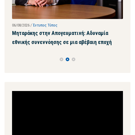
06/08/2026
/
Έντυπος Τύπος
28/07
ων
Μηταράκης στην Απογευματινή: Αδυναμία
Μητ
εθνικής συνεννόησης σε μια αβέβαιη εποχή
ψευ
συγ
Πρόγραμμα
Αναπαραγωγής
Βίντεο