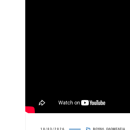
28/07/2026
/
Ιστοσελίδες
24/07/2026
Μηταράκης στο mononews: Δεν έχω
Συνάντη
τέτοια ψευδαίσθηση ή προσδοκία να
Στενή συ
μου ζητήσει συγγνώμη το ΠΑΣΟΚ
υποστήρι
στη Βου
10/03/2026
ΒΟΥΛΉ
,
ΟΛΟΜΈΛΕΙΑ