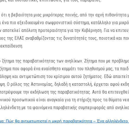
ότι η βεβαιότητα μιας μικρότερης ποινής, από την αχνή πιθανότητα μ
ι ένα πιο εξειδικευμένο σωφρονιστικό σύστημα, κατάλληλο για μικρό
 αποτελεί απόλυτη προτεραιότητα για την Κυβέρνηση. Για να επιτευ
ίκες της ΕΛΑΣ αναβαθμίζοντας τις δυνατότητές τους, ποιοτικά και πο
 εκπαίδευση.
ζήτημα της παραβατικότητας των ανηλίκων. Ζήτημα που με προβλημα
ήτημα που αφορά ένα ευαίσθητο κομμάτι του πληθυσμού μας, τα παιδ
όληψη και αντιμετώπιση του κρίσιμου αυτού ζητήματος. Εδώ απαιτεί
ψη. Ο ρόλος της Αστυνομίας, δηλαδή η καταστολή, έρχεται αφού εκδ
αποτρέψουμε την εκδήλωση της παραβατικότητας. Αυτό θα επιτευχθεί
νικού προσωπικού είναι αναγκαία για τη στήριξη προς τα θύματα νε
αλληλένδετη με τα φαινόμενα παραβατικής συμπεριφοράς από ανηλίκο
: Πώς θα αντιμετωπιστεί η μικρή παραβατικότητα – Ένα αλληλένδετ