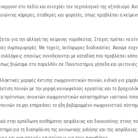
 ενεργούν στο πεδίο και ενισχύει τον τεχνολογικό της εξοπλισμό. Α
ποιώντας κάμερες, σταθερές και φορητές, όπως προβλέπει η κείμενη
ζεται για την αλλαγή της κείμενης νομοθεσίας. Στόχος πρέπει να είν
κές συμπεριφορές. Με ταχείς, αυτόφωρες διαδικασίες. Ακούμε συχν
ι συλλήψεις σπανίως συνοδεύονται με καταδίκη που προβλέπει κάποι
όπως βιώσαμε στο παρελθόν σε Πανεπιστήμια, γήπεδα και γειτονιέ
λλακτικές μορφές έκτισης σωφρονιστικών ποινών, ειδικά για χαμηλ
 έκτιση ποινών με την μορφή κοινωφελούς εργασίας και το βραχιολ
ία πρότυπων, ανοικτών σωφρονιστικών καταστημάτων «αστικού τύπου
 ποινών να μην επηρεάσει το ήδη βεβαρυμμένο σωφρονιστικό σύστημ
τικά στην εμπέδωση αισθήματος ασφάλειας και δικαιοσύνης στους πο
ύστημα για τη διασφάλιση της κοινωνικής γαλήνης και της ασφάλεια
μες και ουσιαστικές επιπτώσεις για τους παραβάτες.