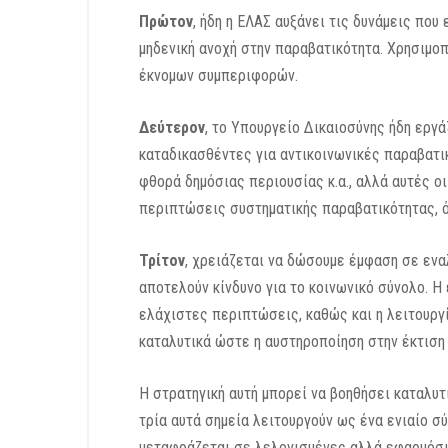
Πρώτον
, ήδη η ΕΛΑΣ αυξάνει τις δυνάμεις που
μηδενική ανοχή στην παραβατικότητα. Χρησιμο
έκνομων συμπεριφορών.
Δεύτερον
, το Υπουργείο Δικαιοσύνης ήδη εργά
καταδικασθέντες για αντικοινωνικές παραβατι
φθορά δημόσιας περιουσίας κ.α., αλλά αυτές ο
περιπτώσεις συστηματικής παραβατικότητας, 
Τρίτον
, χρειάζεται να δώσουμε έμφαση σε ενα
αποτελούν κίνδυνο για το κοινωνικό σύνολο. Η
ελάχιστες περιπτώσεις, καθώς και η λειτουργ
καταλυτικά ώστε η αυστηροποίηση στην έκτιση
Η στρατηγική αυτή μπορεί να βοηθήσει καταλυ
τρία αυτά σημεία λειτουργούν ως ένα ενιαίο σ
μεταφράζεται σε λελογισμένες αλλά εφαρμόσι