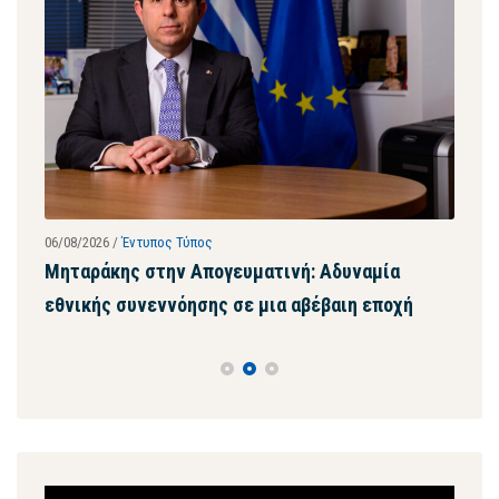
06/08/2026
/
Έντυπος Τύπος
28/07
ων
Μηταράκης στην Απογευματινή: Αδυναμία
Μητ
εθνικής συνεννόησης σε μια αβέβαιη εποχή
ψευ
συγ
Πρόγραμμα