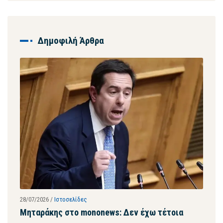
Δημοφιλή Άρθρα
24/07/2026
/
Δελτία Τύπου
έτοια
Συνάντηση Πιερρακάκη – Μηταράκη: Στενή