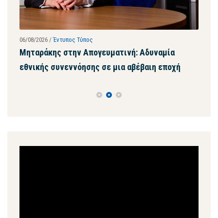
06/08/2026
/
Έντυπος Τύπος
28/07
ων
Μηταράκης στην Απογευματινή: Αδυναμία
Μητ
εθνικής συνεννόησης σε μια αβέβαιη εποχή
ψευ
συγ
Πρόγραμμα
Αναπαραγωγής
Βίντεο