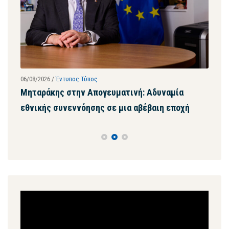
06/08/2026
/
Έντυπος Τύπος
28/07
ων
Μηταράκης στην Απογευματινή: Αδυναμία
Μητ
εθνικής συνεννόησης σε μια αβέβαιη εποχή
ψευ
συγ
Πρόγραμμα
Αναπαραγωγής
Βίντεο