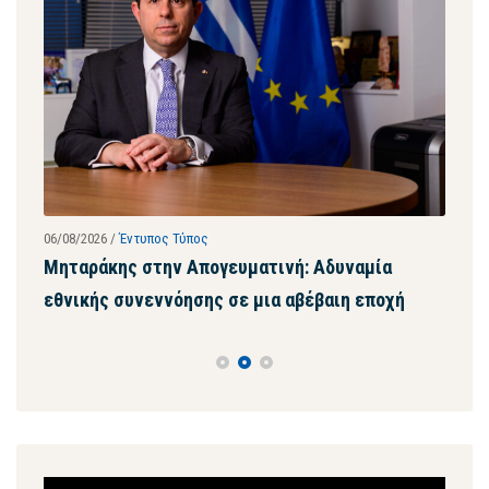
06/08/2026
/
Έντυπος Τύπος
28/07
ων
Μηταράκης στην Απογευματινή: Αδυναμία
Μητ
εθνικής συνεννόησης σε μια αβέβαιη εποχή
ψευ
συγ
Πρόγραμμα