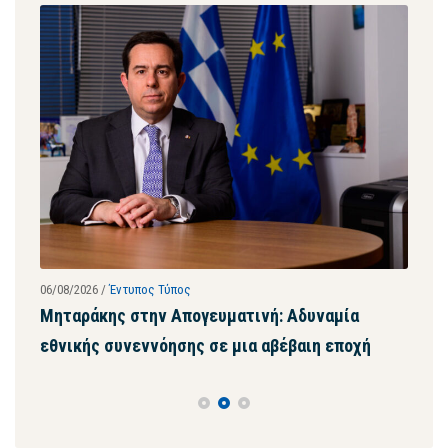
06/08/2026
/
Έντυπος Τύπος
28/07
ων
Μηταράκης στην Απογευματινή: Αδυναμία
Μητ
εθνικής συνεννόησης σε μια αβέβαιη εποχή
ψευ
συγ