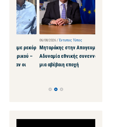
06/08/2026
/
Έντυπος Τύπος
28/07/2026
/
Ιστοσ
 ρεκόρ
Μηταράκης στην Απογευματινή:
Μηταράκης σ
ού –
Αδυναμία εθνικής συνεννόησης σε
τέτοια ψευδα
οι
μια αβέβαιη εποχή
μου ζητήσει
ών
Πρόγραμμα
Αναπαραγωγής