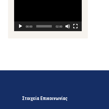
Βίντεο
00:00
02:00
Στοιχεία Επικοινωνίας
2271024494