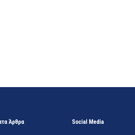
τα Άρθρα
Social Media
Μηταράκης: Τον Ιούλι