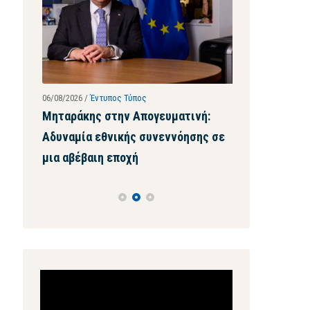
06/08/2026
/
Έντυπος Τύπος
28/07/2026
/
Ιστοσ
 ρεκόρ
Μηταράκης στην Απογευματινή:
Μηταράκης σ
ού –
Αδυναμία εθνικής συνεννόησης σε
τέτοια ψευδα
οι
μια αβέβαιη εποχή
μου ζητήσει
ών
Πρόγραμμα
Αναπαραγωγής