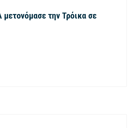
Α μετονόμασε την Τρόικα σε
/
Ιστοσελίδες
07/08/2026
/
Χίος
ης στο mononews: Δεν έχω
Μηταράκης: Τον Ιούλιο είχαμε
ευδαίσθηση ή προσδοκία να
αφίξεων τουριστών εξωτερικ
ήσει συγγνώμη το ΠΑΣΟΚ
αύξηση 20% – ενώ ξεκίνησαν 
εργασίες στο Τελωνείο και
προχωράμε στην επίλυση
φορολογίας μαστιχοπαραγωγ