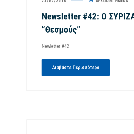
24/02/2015
ΑΡΧΕΙΟΘΕΤΗΜΈΝΑ
Newsletter #42: Ο ΣΥΡΙΖ
”Θεσμούς”
06/08/2026
/
Έντυπος Τύπος
28/07/2026
Newletter #42
Μηταράκης στην Απογευματινή:
Μηταράκ
Αδυναμία εθνικής συνεννόησης σε
τέτοια ψ
Διαβάστε Περισσότερα
μια αβέβαιη εποχή
μου ζητ