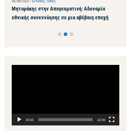
06/08/2026
/
Έντυπος Τύπος
28/07
ων
Μηταράκης στην Απογευματινή: Αδυναμία
Μητ
εθνικής συνεννόησης σε μια αβέβαιη εποχή
ψευ
συγ
Πρόγραμμα
Αναπαραγωγής
Βίντεο
00:00
02:00