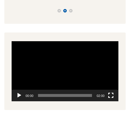
Πρόγραμμα
Αναπαραγωγής
Βίντεο
00:00
02:00