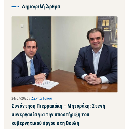
Δημοφιλή Άρθρα
24/07/2026
/
Δελτία Τύπου
23/07
Συνάντηση Πιερρακάκη – Μηταράκη: Στενή
Με 
συνεργασία για την υποστήριξη του
της
κυβερνητικού έργου στη Βουλή
μασ