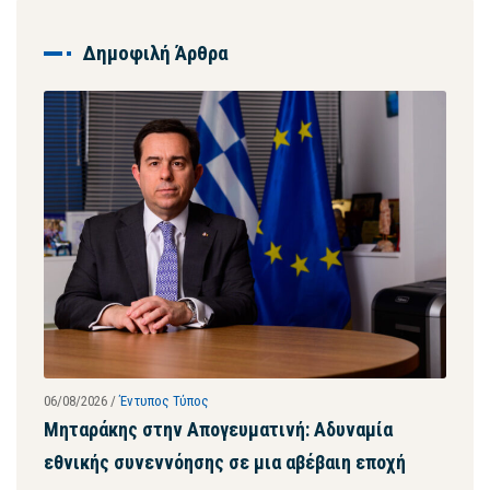
Δημοφιλή Άρθρα
06/08/2026
/
Έντυπος Τύπος
28/07
ων
Μηταράκης στην Απογευματινή: Αδυναμία
Μητ
εθνικής συνεννόησης σε μια αβέβαιη εποχή
ψευ