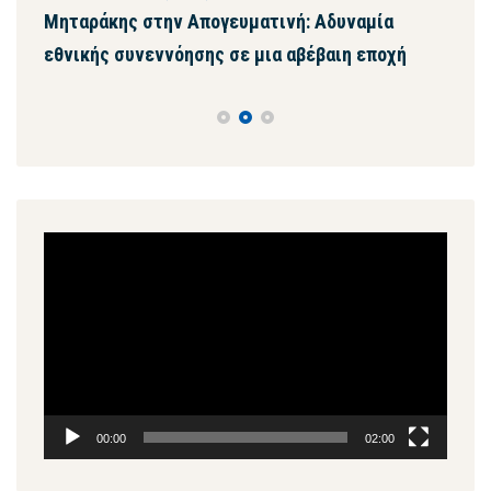
ων
Μηταράκης στην Απογευματινή: Αδυναμία
Μητ
εθνικής συνεννόησης σε μια αβέβαιη εποχή
ψευ
συγ
Πρόγραμμα
Αναπαραγωγής
Βίντεο
00:00
02:00