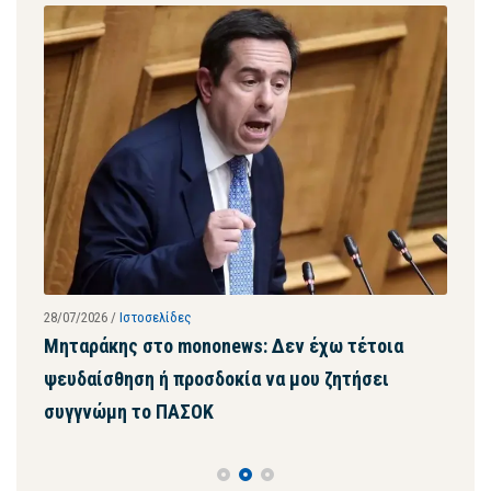
28/07/2026
/
Ιστοσελίδες
24/07
Μηταράκης στο mononews: Δεν έχω τέτοια
Συν
ψευδαίσθηση ή προσδοκία να μου ζητήσει
συν
συγγνώμη το ΠΑΣΟΚ
κυβ