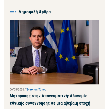
Δημοφιλή Άρθρα
06/08/2026
/
Έντυπος Τύπος
28/07
ων
Μηταράκης στην Απογευματινή: Αδυναμία
Μητ
εθνικής συνεννόησης σε μια αβέβαιη εποχή
ψευ