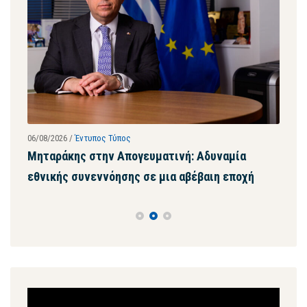
06/08/2026
/
Έντυπος Τύπος
28/07
ων
Μηταράκης στην Απογευματινή: Αδυναμία
Μητ
εθνικής συνεννόησης σε μια αβέβαιη εποχή
ψευ
συγ
Πρόγραμμα