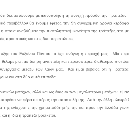
ιότι διαπιστώνουμε με ικανοποίηση τη συνεχή πρόοδο της Τράπεζας
τικό περιβάλλον θα έχουμε εφέτος την 9η συνεχόμενη χρονιά κερδοφο
η οποία αναβάθμισε την πιστοληπτική ικανότητα της τράπεζας στο με
ές προοπτικές και στις δύο περιπτώσεις.
ξης του Ευξείνου Πόντου τα έχει ανάγκη η περιοχή μας. Μία περιο
θέλαμε μια πιο ζωηρή ανάπτυξη και περισσότερες διαθέσιμες πιστώσε
υνεργασία μεταξύ των λαών μας. Και είμαι βέβαιος ότι η Τράπεζα
ουν και στα δύο αυτά επίπεδα.
δρυτικών μετόχων, αλλά και ως ένας εκ των μεγαλύτερων μετόχων, είμ
α μπορέσει να φέρει σε πέρας την αποστολή της. Από την άλλη πλευρά 
 της ενίσχυσης της χρηματοδότησής της και προς την Ελλάδα γενικό
αι η ίδια η τράπεζα βρίσκεται.