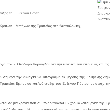
τυξης του Ευξείνου Πόντου,
Κρατών – Μετόχων της Τράπεζας στη Θεσσαλονίκη,
ό, τον κ. Θεόδωρο Καράογλου για την ευγενική του φιλοξενία, καθώς κ
 έχω σήμερα την ευκαιρία να υπογράψω εκ μέρους της Ελληνικής Δη
 Τράπεζας Εμπορίου και Ανάπτυξης του Ευξείνου Πόντου, με στόχο τ
ίνεται σε μία χρονιά που συμπληρώνονται 15 χρόνια λειτουργίας της 
 ανάδειξη της πόλης σε οικονομικό και εμπορικό σημείο αναφοράς 