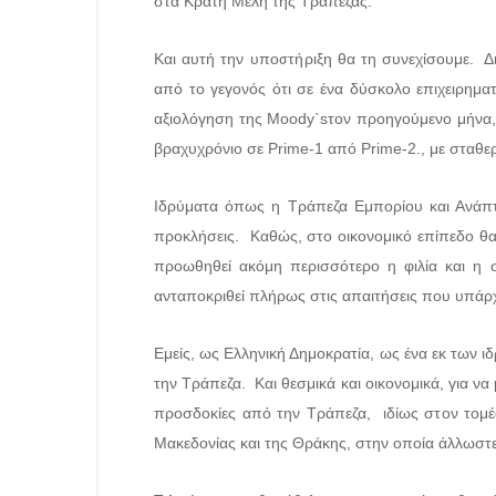
στα Κράτη Μέλη της Τράπεζας.
Και αυτή την υποστήριξη θα τη συνεχίσουμε. Δ
από το γεγονός ότι σε ένα δύσκολο επιχειρημα
αξιολόγηση της Moody`sτον προηγούμενο μήνα, 
βραχυχρόνιο σε Prime-1 από Prime-2., με σταθερ
Ιδρύματα όπως η Τράπεζα Εμπορίου και Ανάπτυ
προκλήσεις. Καθώς, στο οικονομικό επίπεδο θα 
προωθηθεί ακόμη περισσότερο η φιλία και η σ
ανταποκριθεί πλήρως στις απαιτήσεις που υπάρχ
Εμείς, ως Ελληνική Δημοκρατία, ως ένα εκ των ι
την Τράπεζα. Και θεσμικά και οικονομικά, για ν
προσδοκίες από την Τράπεζα, ιδίως στον τομέα
Μακεδονίας και της Θράκης, στην οποία άλλωστε κ