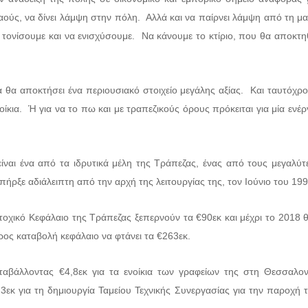
ούς, να δίνει λάμψη στην πόλη. Αλλά και να παίρνει λάμψη από τη μ
 τονίσουμε και να ενισχύσουμε. Να κάνουμε το κτίριο, που θα αποκτη
α αποκτήσει ένα περιουσιακό στοιχείο μεγάλης αξίας. Και ταυτόχρον
ίκια. Ή για να το πω και με τραπεζικούς όρους πρόκειται για μία ενέργ
είναι ένα από τα ιδρυτικά μέλη της Τράπεζας, ένας από τους μεγαλύ
ήρξε αδιάλειπτη από την αρχή της λειτουργίας της, τον Ιούνιο του 199
οχικό Κεφάλαιο της Τράπεζας ξεπερνούν τα €90εκ και μέχρι το 2018 
ρος καταβολή κεφάλαιο να φτάνει τα €263εκ.
αταβάλλοντας €4,8εκ για τα ενοίκια των γραφείων της στη Θεσσαλο
,3εκ για τη δημιουργία Ταμείου Τεχνικής Συνεργασίας για την παροχή