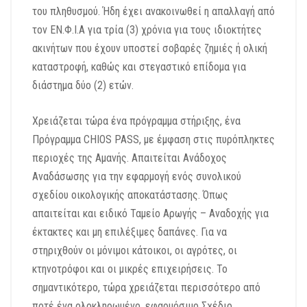
του πληθυσμού. Ήδη έχει ανακοινωθεί η απαλλαγή από
τον ΕΝ.Φ.Ι.Α για τρία (3) χρόνια για τους ιδιοκτήτες
ακινήτων που έχουν υποστεί σοβαρές ζημιές ή ολική
καταστροφή, καθώς και στεγαστικό επίδομα για
διάστημα δύο (2) ετών.
Χρειάζεται τώρα ένα πρόγραμμα στήριξης, ένα
Πρόγραμμα CHIOS PASS, με έμφαση στις πυρόπληκτες
περιοχές της Αμανής. Απαιτείται Ανάδοχος
Αναδάσωσης για την εφαρμογή ενός συνολικού
σχεδίου οικολογικής αποκατάστασης. Όπως
απαιτείται και ειδικό Ταμείο Αρωγής – Αναδοχής για
έκτακτες και μη επιλέξιμες δαπάνες. Για να
στηριχθούν οι μόνιμοι κάτοικοι, οι αγρότες, οι
κτηνοτρόφοι και οι μικρές επιχειρήσεις. Το
σημαντικότερο, τώρα χρειάζεται περισσότερο από
ποτέ ένα ολοκληρωμένο, εφαρμόσιμο Σχέδιο