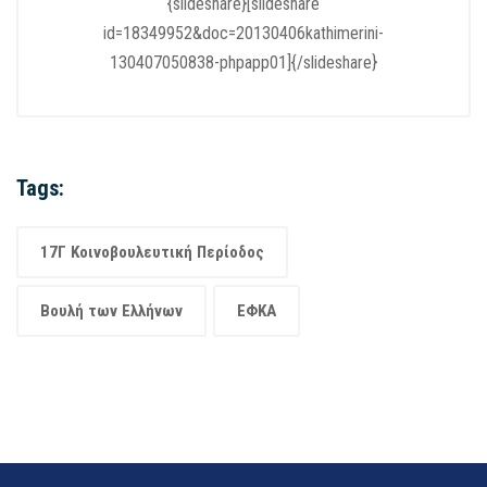
{slideshare}[slideshare
id=18349952&doc=20130406kathimerini-
130407050838-phpapp01]{/slideshare}
Tags:
17Γ Κοινοβουλευτική Περίοδος
Βουλή των Ελλήνων
ΕΦΚΑ